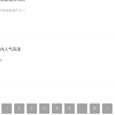
司装饰贴膜产品？
国内人气高涨
涨
1
2
3
4
5
...
37