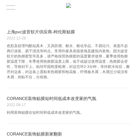
上海pvc波音软片供应商-柯伦斯贴膜
2022
12-26
色彩及纹理均酷似真木，又具防潮、耐水、耐化学品、不易玷污、表面不必
再行涂装、易于清洗等特点。常用作家具表面装饰及建筑内装饰。因为波音
软片的热熔胶型号良多，请严格按照热熔胶的温度要求使用，夏季使用热熔
胶温度下限，冬季使用热熔胶温度上限，低于或超过使用温度，热熔胶会变
性，导致封不上。粘结牢固程度检测，封边完毕2-3分种，等待胶冷却后，撕
开封边条，封边条上需粘有热熔胶和刨花板，纤维板木屑，木屑过少或没有
木屑，则粘不住，分歧格。
CORANCE装饰贴膜短时间低成本改变家的气氛
2022
09-17
利用装饰贴膜在短时间和低成本改变家的气氛。
CORANCE装饰贴膜新家翻新