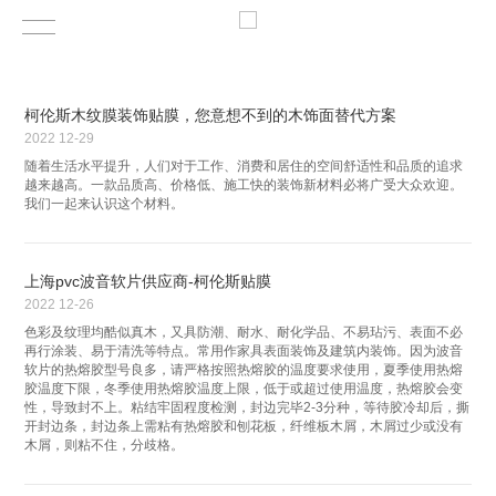
柯伦斯木纹膜装饰贴膜，您意想不到的木饰面替代方案
2022
12-29
随着生活水平提升，人们对于工作、消费和居住的空间舒适性和品质的追求
越来越高。一款品质高、价格低、施工快的装饰新材料必将广受大众欢迎。
我们一起来认识这个材料。
上海pvc波音软片供应商-柯伦斯贴膜
2022
12-26
色彩及纹理均酷似真木，又具防潮、耐水、耐化学品、不易玷污、表面不必
再行涂装、易于清洗等特点。常用作家具表面装饰及建筑内装饰。因为波音
软片的热熔胶型号良多，请严格按照热熔胶的温度要求使用，夏季使用热熔
胶温度下限，冬季使用热熔胶温度上限，低于或超过使用温度，热熔胶会变
性，导致封不上。粘结牢固程度检测，封边完毕2-3分种，等待胶冷却后，撕
开封边条，封边条上需粘有热熔胶和刨花板，纤维板木屑，木屑过少或没有
木屑，则粘不住，分歧格。