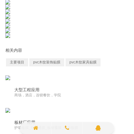
相关内容
主要项目
pvc木纹装饰贴膜
pvc木纹家具贴膜
大型工程应用
商场，酒店，连锁餐饮，学院
板材厂应用
护墙板膜_铝方通膜_板材覆膜_铝单板膜