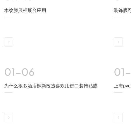
木纹膜展柜展台应用
装饰膜
详情
详情
01-06
01
为什么很多酒店翻新改造喜欢用进口装饰贴膜
上海pv
详情
详情