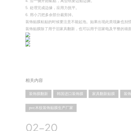
4. 沿一侧开始黏贴，离型纸要边贴边撕。
5. 处理完成边缘，应用力抚平。
6. 用小刀把多余部分裁剪掉。
装饰贴膜粘贴的时候要注意不能起泡。如果出现此类现象也别
装饰贴膜除了用于旧家具翻新，也可以用于旧家电及平整的墙
相关内容
装饰膜翻新
韩国进口装饰膜
家具翻新贴膜
装
pvc木纹装饰贴膜生产厂家
02-20