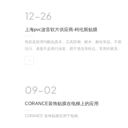
12-26
上海pvc波音软片供应商-柯伦斯贴膜
色彩及纹理均酷似真木，又具防潮、耐水、耐化学品、不易
玷污、表面不必再行涂装、易于清洗等特点。常用作家具表
面装饰及建筑内装饰。因为波音软片的热熔胶型号良多，请
详情
严格按照热熔胶的温度要求使用，夏季使用热熔胶温度下
限，冬季使用热熔胶温度上限，低于或超过使用温度，热熔
胶会变性，导致封不上。粘结牢固程度检测，封边完毕2-3分
种，等待胶冷却后，撕开封边条，封边条上需粘有热熔胶和
09-02
刨花板，纤维板木屑，木屑过少或没有木屑，则粘不住，分
歧格。
CORANCE装饰贴膜在电梯上的应用
CORANCE 装饰贴膜应用于电梯。