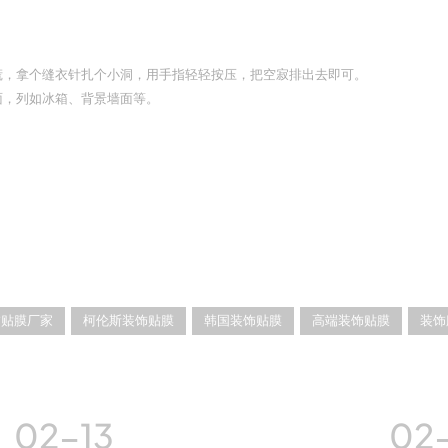
慌，拿个缝衣针扎个小洞，用手指轻轻按压，把空寂排出去即可。
面，列如冰箱、背景墙面等。
饰贴膜厂家
柯伦斯装饰贴膜
韩国装饰贴膜
高端装饰贴膜
装饰
02-13
02