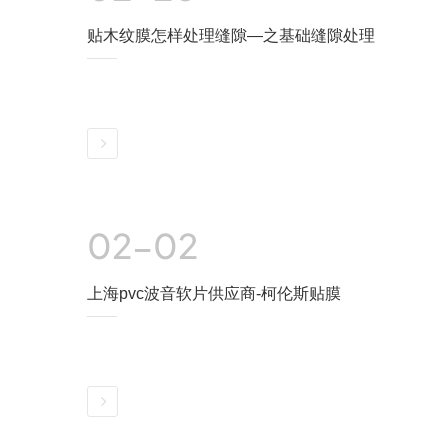
贴木纹膜怎样处理缝隙—之基础缝隙处理
详情
02-02
上海pvc波音软片供应商-柯伦斯贴膜
详情