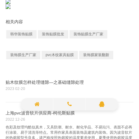
相关内容
韩华装饰贴膜
装饰贴膜批发
装饰贴膜生产厂家
装饰膜生产厂家
pvc木纹家具贴膜
装饰膜家装翻新
贴木纹膜怎样处理缝隙—之基础缝隙处理
2023
02-20
上海pvc波音软片供应商-柯伦斯贴膜
2022
12-26
色彩及纹理均酷似真木，又具防潮、耐水、耐化学品、不易玷污、表面不必再
行涂装、易于清洗等特点。常用作家具表面装饰及建筑内装饰。因为波音软片
的热熔胶型号良多，请严格按照热熔胶的温度要求使用，夏季使用热熔胶温度