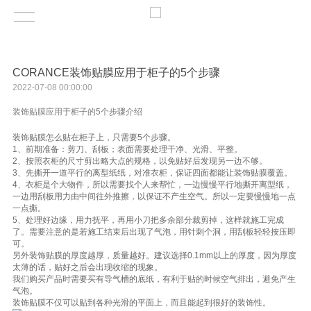
CORANCE装饰贴膜应用于柜子的5个步骤
2022-07-08 00:00:00
装饰贴膜应用于柜子的5个步骤介绍
装饰贴膜怎么贴在柜子上，只需要5个步骤。
1、前期准备：剪刀、刮板；表面需要处理干净、光滑、平整。
2、按照衣柜的尺寸剪出略大点的规格，以免贴好后发现另一边不够。
3、先撕开一道平行的离型纸纸，对准衣柜，保证四面都能让装饰贴膜覆盖。
4、衣柜是个大物件，所以需要找个人来帮忙，一边慢慢平行地撕开离型纸，
一边用刮板用力由中间往外推擦，以保证不产生空气。所以一定要慢慢地一点
一点撕。
5、处理好边缘，用力抚平，再用小刀把多余部分裁剪掉，这样就施工完成
了。需要注意的是若施工结束后出现了气泡，用针刺个洞，用刮板轻轻按压即
可。
另外装饰贴膜的厚度越厚，质量越好。建议选择0.1mm以上的厚度，因为厚度
太薄的话，贴好之后会出现收缩的现象。
我们购买产品时需要买有导气槽的底纸，有利于贴的时候空气排出，避免产生
气泡。
装饰贴膜不仅可以贴到各种光滑的平面上，而且能起到很好的装饰性。