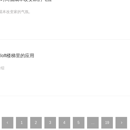
成本改变家的气氛。
loft楼梯里的应用
介绍
1
2
3
4
5
...
19