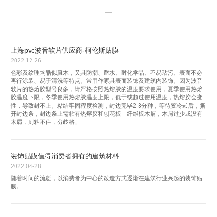
上海pvc波音软片供应商-柯伦斯贴膜
2022
12-26
色彩及纹理均酷似真木，又具防潮、耐水、耐化学品、不易玷污、表面不必
再行涂装、易于清洗等特点。常用作家具表面装饰及建筑内装饰。因为波音
软片的热熔胶型号良多，请严格按照热熔胶的温度要求使用，夏季使用热熔
胶温度下限，冬季使用热熔胶温度上限，低于或超过使用温度，热熔胶会变
性，导致封不上。粘结牢固程度检测，封边完毕2-3分种，等待胶冷却后，撕
开封边条，封边条上需粘有热熔胶和刨花板，纤维板木屑，木屑过少或没有
木屑，则粘不住，分歧格。
装饰贴膜值得消费者拥有的建筑材料
2022
04-28
随着时间的流逝，以消费者为中心的改造方式逐渐在建筑行业兴起的装饰贴
膜。