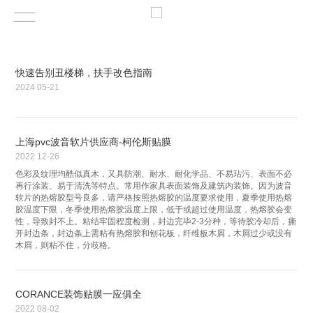
快速告别丑楼梯，扶手改色指南
2024
05-21
上海pvc波音软片供应商-柯伦斯贴膜
2022
12-26
色彩及纹理均酷似真木，又具防潮、耐水、耐化学品、不易玷污、表面不必
再行涂装、易于清洗等特点。常用作家具表面装饰及建筑内装饰。因为波音
软片的热熔胶型号良多，请严格按照热熔胶的温度要求使用，夏季使用热熔
胶温度下限，冬季使用热熔胶温度上限，低于或超过使用温度，热熔胶会变
性，导致封不上。粘结牢固程度检测，封边完毕2-3分种，等待胶冷却后，撕
开封边条，封边条上需粘有热熔胶和刨花板，纤维板木屑，木屑过少或没有
木屑，则粘不住，分歧格。
CORANCE装饰贴膜一应俱全
2022
08-02